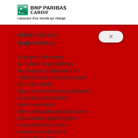
BNP Paribas Cardif (aller à l'acc
Informations
Fermer
importantes :
Madame, Monsieur,
En raison de problèmes
techniques, l'utilisation de
votre espace assurance peut
être perturbée.
Nous vous invitons à patienter
et à vous reconnecter
ultérieurement.
Nous vous présentons toutes
nos excuses pour la gêne
occasionnée et vous
remercions de votre